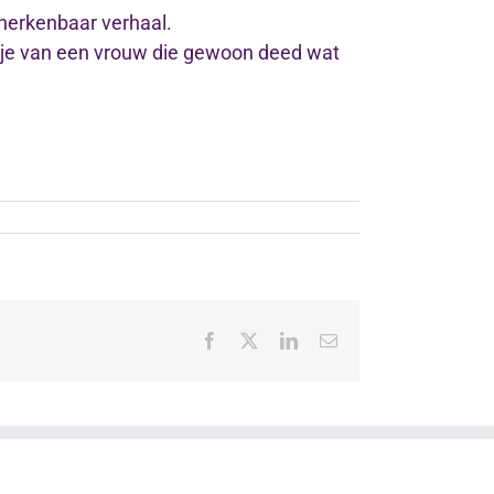
 herkenbaar verhaal.
oekje van een vrouw die gewoon deed wat
Facebook
X
LinkedIn
E-
mail