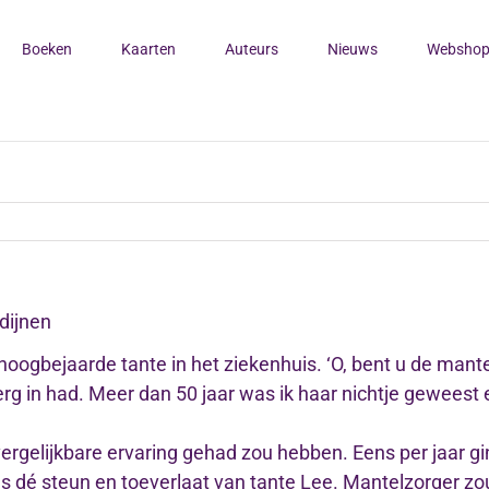
Boeken
Kaarten
Auteurs
Nieuws
Websho
dijnen
hoogbejaarde tante in het ziekenhuis. ‘O, bent u de mante
k er erg in had. Meer dan 50 jaar was ik haar nichtje gewe
ergelijkbare ervaring gehad zou hebben. Eens per jaar gi
 dé steun en toeverlaat van tante Lee. Mantelzorger z