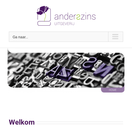
Ga
naar
inhoud
Ga naar...
Welkom