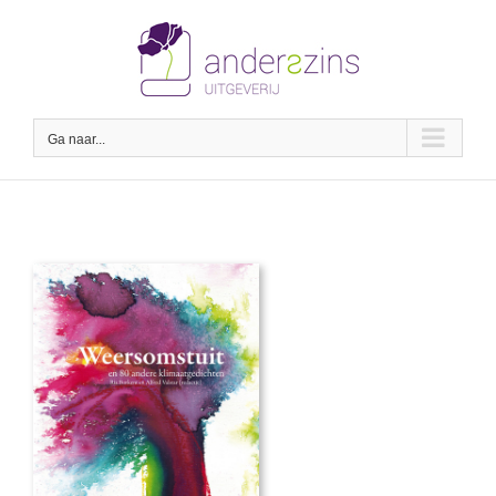
Ga
naar
inhoud
Ga naar...