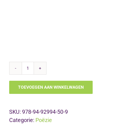
Weersomstuit
en
TOEVOEGEN AAN WINKELWAGEN
80
andere
klimaatgedichten
SKU:
978-94-92994-50-9
aantal
Categorie:
Poëzie