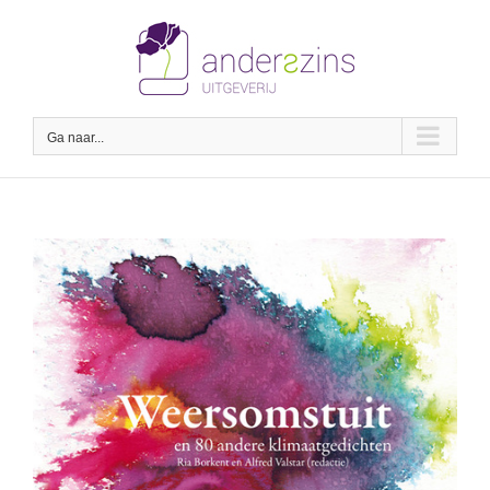
Ga
naar
inhoud
Ga naar...