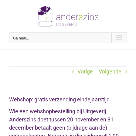
Ga
naar
inhoud
Ga naar...
Vorige
Volgende
Webshop: gratis verzending eindejaarstijd
Wie een webshopbestelling bij Uitgeverij
Anderszins doet tussen 20 november en 31
december betaalt geen (bijdrage aan de)
verzendkosten. Normaal is die bijdrage € 1,90.