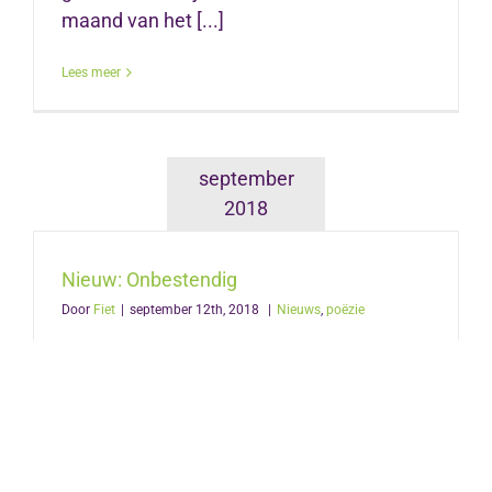
maand van het [...]
Lees meer
september
2018
Nieuw: Onbestendig
Door
Fiet
|
september 12th, 2018
|
Nieuws
,
poëzie
Onbestendig was het weer beslist niet
tijdens de presentatie van de dichtbundel
Onbestendig van Bertje van Delden. Op
een zonnige en feestelijke middag