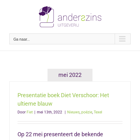
Ga
naar
inhoud
Ga naar...
mei 2022
Presentatie boek Diet Verschoor: Het
ultieme blauw
Door
Fiet
|
mei 13th, 2022
|
Nieuws
,
poëzie
,
Texel
Op 22 mei presenteert de bekende