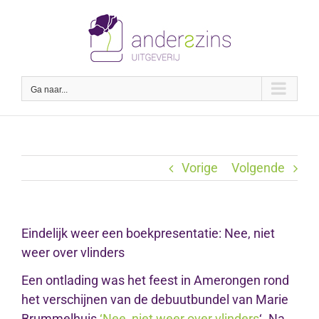
Ga
naar
inhoud
Ga naar...
Vorige
Volgende
Eindelijk weer een boekpresentatie: Nee, niet
weer over vlinders
Een ontlading was het feest in Amerongen rond
het verschijnen van de debuutbundel van Marie
Brummelhuis
‘Nee, niet weer over vlinders
‘. Na