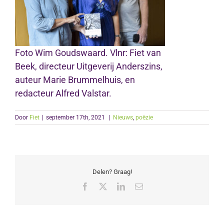
Foto Wim Goudswaard. Vlnr: Fiet van
Beek, directeur Uitgeverij Anderszins,
auteur Marie Brummelhuis, en
redacteur Alfred Valstar.
Door
Fiet
|
september 17th, 2021
|
Nieuws
,
poëzie
Delen? Graag!
Facebook
X
LinkedIn
E-
mail