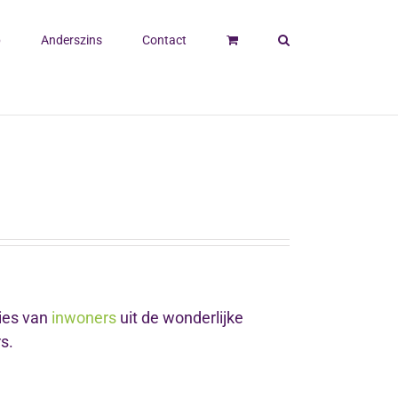
p
Anderszins
Contact
ties van
inwoners
uit de wonderlijke
s.