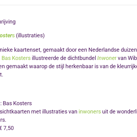
rijving
oster
s
(illustraties)
nieke kaartenset, gemaakt door een Nederlandse duizendpo
.
Bas Kosters
illustreerde de dichtbundel
Inwone
r
van Wibo
en gemaakt waarop de stijl herkenbaar is van de kleurrijk
t.
: Bas Kosters
sichtkaarten met illustraties van
inwoners
uit de wonderl
rs.
 € 7,50