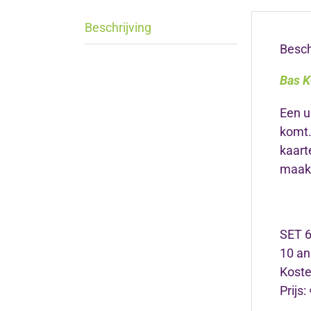
Beschrijving
Besch
Bas K
Een u
komt
kaart
maak
SET 6
10 an
Koste
Prijs: