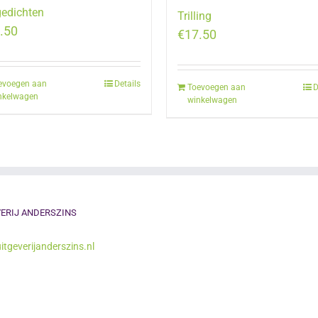
gedichten
Trilling
.50
€
17.50
evoegen aan
Details
Toevoegen aan
D
nkelwagen
winkelwagen
ERIJ ANDERSZINS
itgeverijanderszins.nl