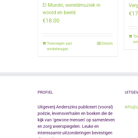
El Mundo, wereldmuziek in
Ver
woord en beeld
€
17
€
18.00
To
wi
Toevoegen aan
Details
winkelwagen
PROFIEL
UITGEV
Uitgeverij Anderszins publiceert (vooral)
info@u
poëzie, levensverhalen en boeken die de
kijk van ‘gewone mensen’ op samenleven
en zorg weerspiegelen. Leuke en
interessante uitzonderingen bevestigen