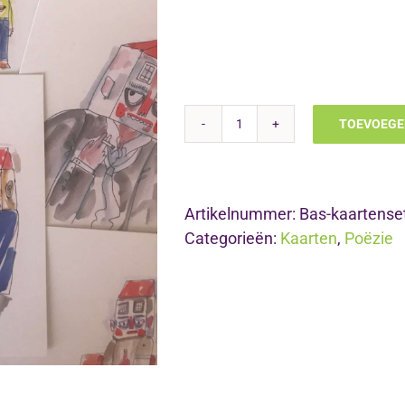
TOEVOEGE
Kaartenset
6;
Bas
Kosters
Artikelnummer:
Bas-kaartense
aantal
Categorieën:
Kaarten
,
Poëzie