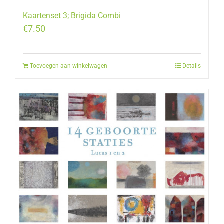
Kaartenset 3; Brigida Combi
€
7.50
Toevoegen aan winkelwagen
Details