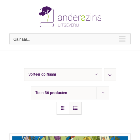
Ga
naar
inhoud
Ga naar...
Sorteer op
Naam
Toon
36 producten