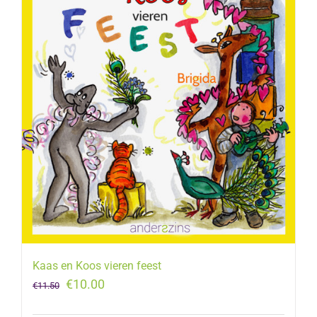
Kaas en Koos vieren feest
Oorspronkelijke
Huidige
€
10.00
€
11.50
prijs
prijs