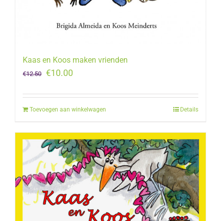
Kaas en Koos maken vrienden
Oorspronkelijke
Huidige
€
10.00
€
12.50
prijs
prijs
was:
is:
Toevoegen aan winkelwagen
Details
€12.50.
€10.00.