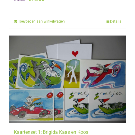
prijs
prijs
was:
is:
Toevoegen aan winkelwagen
Details
€12.50.
€10.00.
Kaartenset 1; Brigida Kaas en Koos