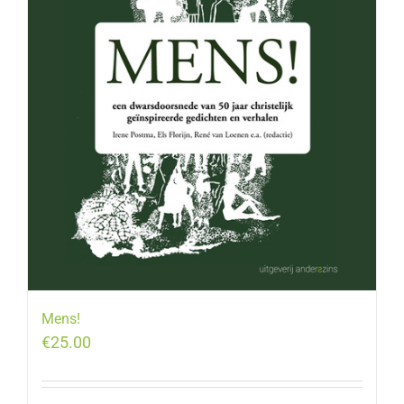
Mens!
€
25.00