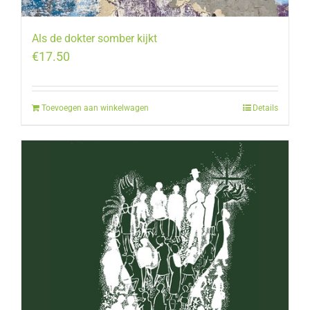
Als de dokter somber kijkt
€
17.50
Toevoegen aan winkelwagen
Details