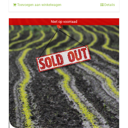
Toevoegen aan winkelwagen
Details
€12.50.
€10.00.
Niet op voorraad