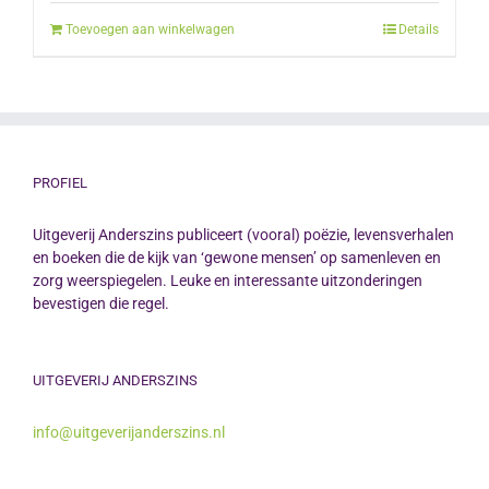
was:
is:
Toevoegen aan winkelwagen
Details
€12.50.
€10.00.
PROFIEL
Uitgeverij Anderszins publiceert (vooral) poëzie, levensverhalen
en boeken die de kijk van ‘gewone mensen’ op samenleven en
zorg weerspiegelen. Leuke en interessante uitzonderingen
bevestigen die regel.
UITGEVERIJ ANDERSZINS
info@uitgeverijanderszins.nl