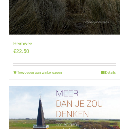
Heimwee
€
22.50
Toevoegen aan winkelwagen
Details