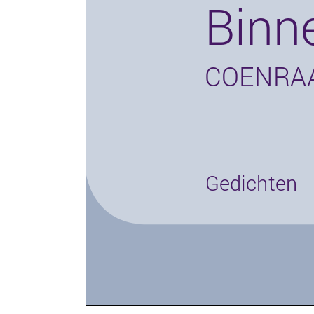
Binn
COENRAA
Gedichten