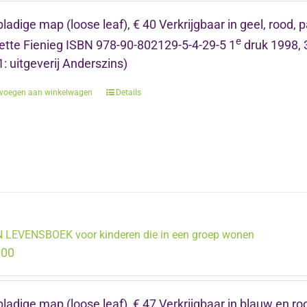
ladige map (loose leaf), € 40 Verkrijgbaar in geel, rood, pa
e
tte Fienieg ISBN 978-90-802129-5-4-29-5 1
druk 1998, 
: uitgeverij Anderszins)
voegen aan winkelwagen
Details
 LEVENSBOEK voor kinderen die in een groep wonen
.00
ladige map (loose leaf), € 47 Verkrijgbaar in blauw en roo