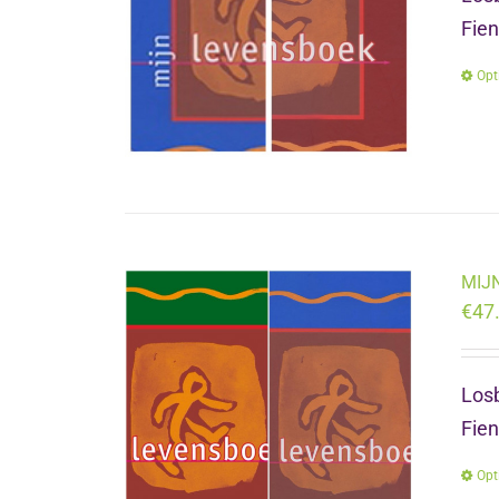
Fie
Opt
MIJN
€
47
Losb
Fie
Opt