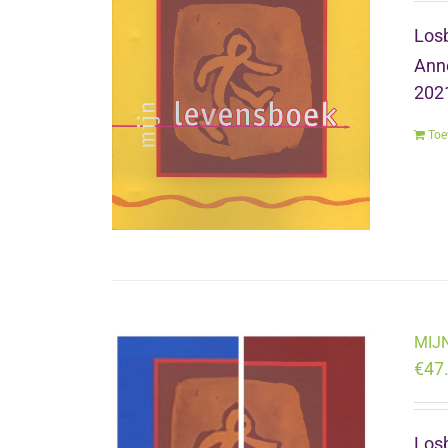
Losb
Anne
2021
Toe
MIJN
€
47
Losb