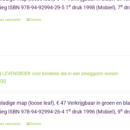
e
e
nieg ISBN 978-94-92994-29-5 1
druk 1998 (Mobiel), 7
dru
ies selecteren
Dit
Details
product
heeft
meerdere
variaties.
Deze
optie
 LEVENSBOEK voor kinderen die in een pleeggezin wonen
kan
.00
gekozen
worden
op
ladige map (loose leaf), € 47 Verkrijgbaar in groen en bla
de
e
e
nieg ISBN 978-94-92994-26-4 1
druk 1996 (Mobiel), 9
dru
productpagina
ies selecteren
Dit
Details