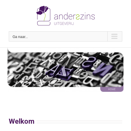
Ga
naar
inhoud
Ga naar...
Welkom