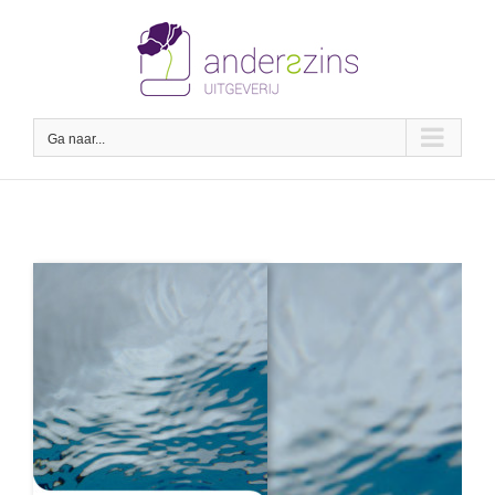
Ga
naar
inhoud
Ga naar...