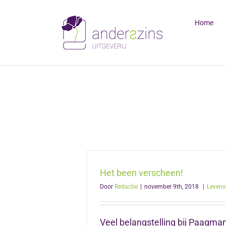
Ga
naar
Home
inhoud
Het been verscheen!
Door
Redactie
|
november 9th, 2018
|
Levens
Veel belangstelling bij Paagma