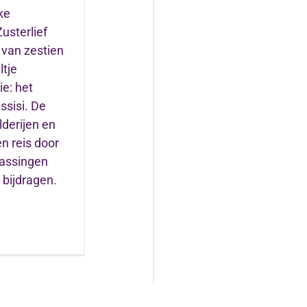
ke
usterlief
 van zestien
ltje
e: het
ssisi. De
lderijen en
n reis door
rassingen
 bijdragen.