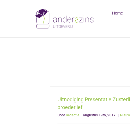
Ga
naar
Home
inhoud
Uitnodiging Presentatie Zusterl
broederlief
Door
Redactie
|
augustus 19th, 2017
|
Nieuw