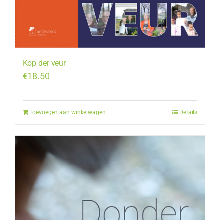
Kop der veur
€
18.50
Toevoegen aan winkelwagen
Details