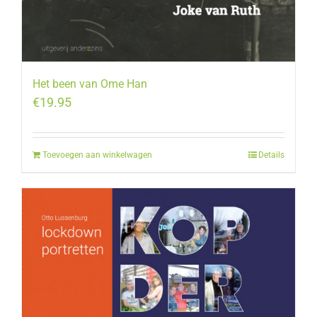
Het been van Ome Han
€
19.95
Toevoegen aan winkelwagen
Details