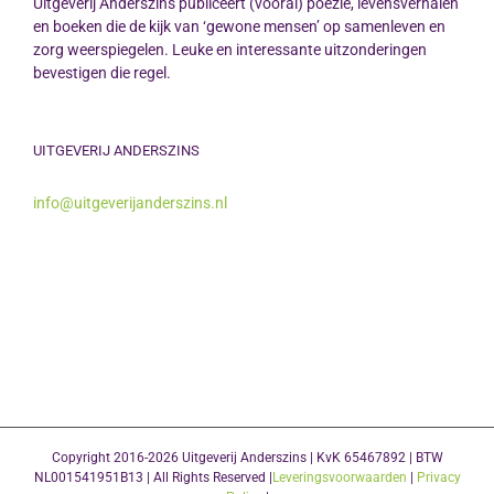
Uitgeverij Anderszins publiceert (vooral) poëzie, levensverhalen
en boeken die de kijk van ‘gewone mensen’ op samenleven en
zorg weerspiegelen. Leuke en interessante uitzonderingen
bevestigen die regel.
UITGEVERIJ ANDERSZINS
info@uitgeverijanderszins.nl
Copyright 2016-2026 Uitgeverij Anderszins | KvK 65467892 | BTW
NL001541951B13 | All Rights Reserved |
Leveringsvoorwaarden
|
Privacy