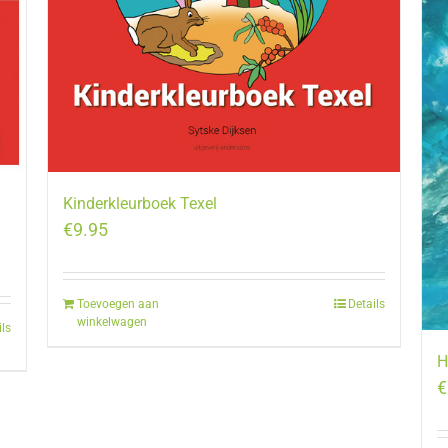
Kinderkleurboek Texel
€
9.95
Toevoegen aan
Details
winkelwagen
ils
H
€