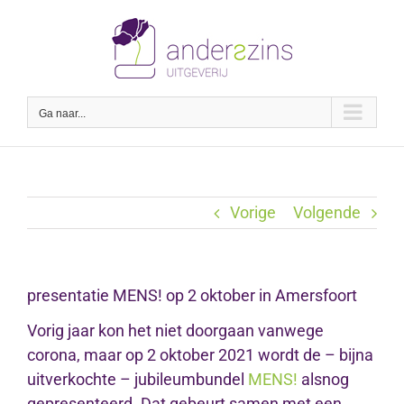
Ga
naar
inhoud
Ga naar...
Vorige
Volgende
presentatie MENS! op 2 oktober in Amersfoort
Vorig jaar kon het niet doorgaan vanwege
corona, maar op 2 oktober 2021 wordt de – bijna
uitverkochte – jubileumbundel
MENS!
alsnog
gepresenteerd. Dat gebeurt samen met een