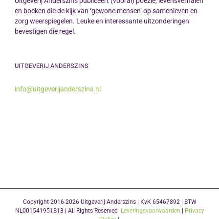
Uitgeverij Anderszins publiceert (vooral) poëzie, levensverhalen
en boeken die de kijk van ‘gewone mensen’ op samenleven en
zorg weerspiegelen. Leuke en interessante uitzonderingen
bevestigen die regel.
UITGEVERIJ ANDERSZINS
info@uitgeverijanderszins.nl
Copyright 2016-2026 Uitgeverij Anderszins | KvK 65467892 | BTW
NL001541951B13 | All Rights Reserved |
Leveringsvoorwaarden
|
Privacy