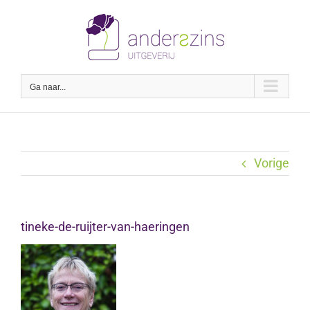
Ga
naar
inhoud
Ga naar...
Vorige
tineke-de-ruijter-van-haeringen