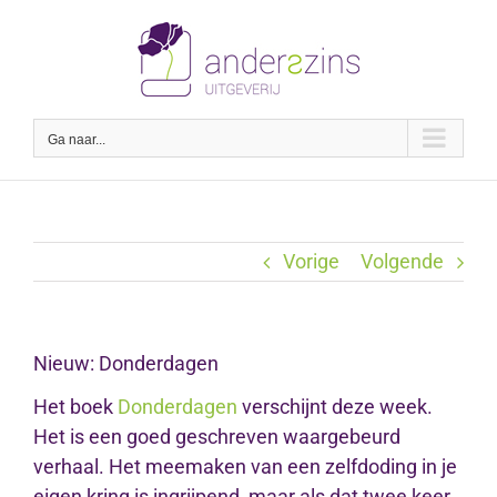
Ga
naar
inhoud
Ga naar...
Vorige
Volgende
Nieuw: Donderdagen
Het boek
Donderdagen
verschijnt deze week.
Het is een goed geschreven waargebeurd
verhaal. Het meemaken van een zelfdoding in je
eigen kring is ingrijpend, maar als dat twee keer