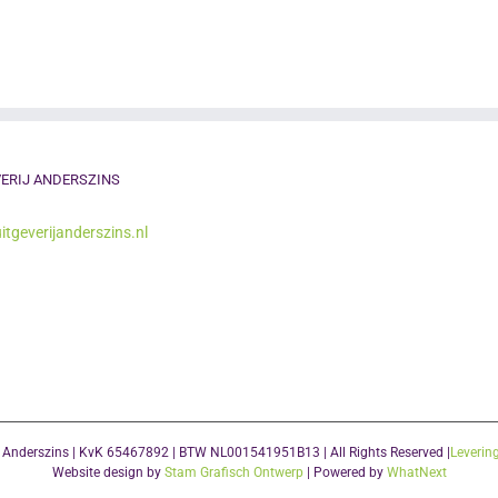
ERIJ ANDERSZINS
itgeverijanderszins.nl
j Anderszins | KvK 65467892 | BTW NL001541951B13 | All Rights Reserved |
Leverin
Website design by
Stam Grafisch Ontwerp
| Powered by
WhatNext