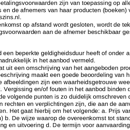
etalingsvoorwaarden zijn van toepassing op all
ns en de afnemers van haar producten (boeken)
szins.nl.
enkomst op afstand wordt gesloten, wordt de te
ngsvoorwaarden aan de afnemer beschikbaar ges
d een beperkte geldigheidsduur heeft of onder
a
 nadrukkelijk in het aanbod vermeld.
at uit een omschrijving van het aangeboden pro
beschrijving maakt een goede beoordeling van 
 De afbeeldingen zijn een waarheidsgetrouwe we
 Vergissing en/of fouten in het aanbod binden 
t de volgende punten is zo duidelijk omschreven
jn rechten en verplichtingen zijn, die aan de aa
n. Het gaat hierbij om het volgende: a. Prijs va
en) b. De wijze waarop de overeenkomst tot stan
i
ng en uitvoering d. De termijn voor aanvaardin