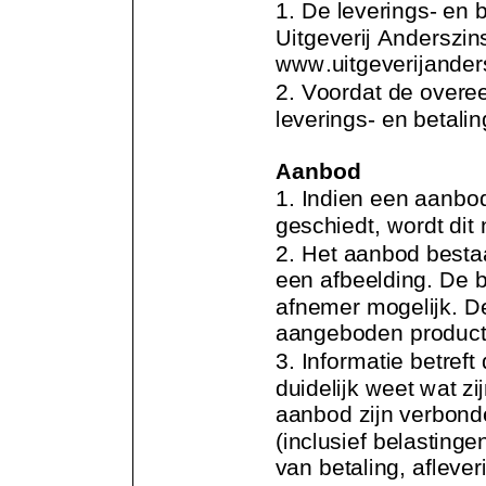
1. De leverings
-
en b
Uitgeverij Anderszi
www.
uitgeverijander
2. Voordat de overe
leverings
-
en betali
Aanbod
1. Indien een aanbo
geschiedt, wordt dit
2. Het aanbod besta
een afbeelding. De 
afnemer moge
lijk.
aangeboden product.
3. Informatie betref
duidelijk weet wat zi
aanbod zijn verbonde
(inclusief belasting
van betaling, aflever