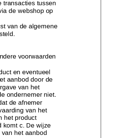
e transacties tussen
 via de webshop op
kst van de algemene
teld.
ndere voorwaarden
duct en eventueel
het aanbod door de
ergave van het
de ondernemer niet.
 dat de afnemer
nvaarding van het
n het product
d komt c. De wijze
g van het aanbod