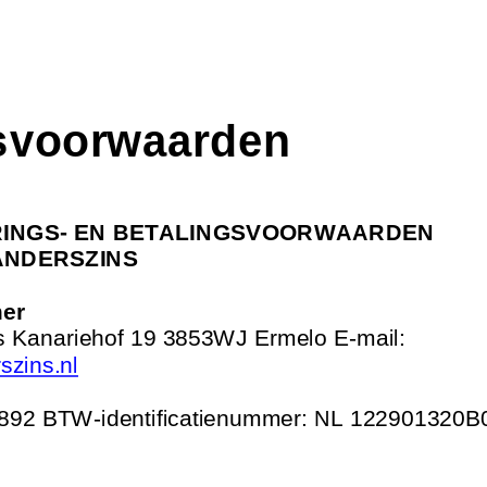
svoorwaarden
INGS
-
EN BETALINGSVOORWAARDEN
ANDERSZINS
mer
ns Kanariehof 19 3853WJ Ermelo E
-
mail:
szins.nl
7892 BTW
-
identificatienummer: NL 122901320B