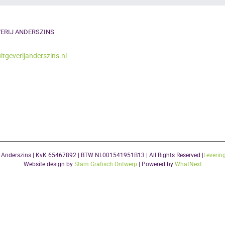
ERIJ ANDERSZINS
itgeverijanderszins.nl
j Anderszins | KvK 65467892 | BTW NL001541951B13 | All Rights Reserved |
Leverin
Website design by
Stam Grafisch Ontwerp
| Powered by
WhatNext