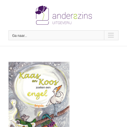
Ga
naar
inhoud
Ga naar...