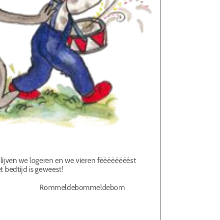
lijven we logeren en we vieren féééééééést
et bedtijd is geweest!
eldebommeldebom