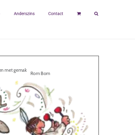
p
Anderszins
Contact
den met gemak
Rom Bom