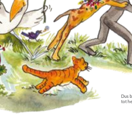
Dus b
tot h
Romm