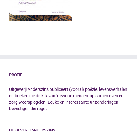
PROFIEL
Uitgeverij Anderszins publiceert (vooral) poëzie, levensverhalen
en boeken die de kijk van ‘gewone mensen’ op samenleven en
zorg weerspiegelen. Leuke en interessante uitzonderingen
bevestigen die regel.
UITGEVERIJ ANDERSZINS