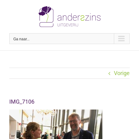
Ga
naar
inhoud
Ga naar...
Vorige
IMG_7106