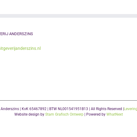
ERIJ ANDERSZINS
itgeverijanderszins.nl
j Anderszins | KvK 65467892 | BTW NL001541951B13 | All Rights Reserved |
Leverin
Website design by
Stam Grafisch Ontwerp
| Powered by
WhatNext