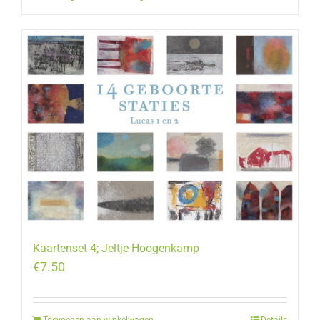
Kaartenset 4; Jeltje Hoogenkamp
€
7.50
Toevoegen aan winkelwagen
Details