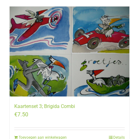
Kaartenset 3; Brigida Combi
€
7.50
Toevoegen aan winkelwagen
Details