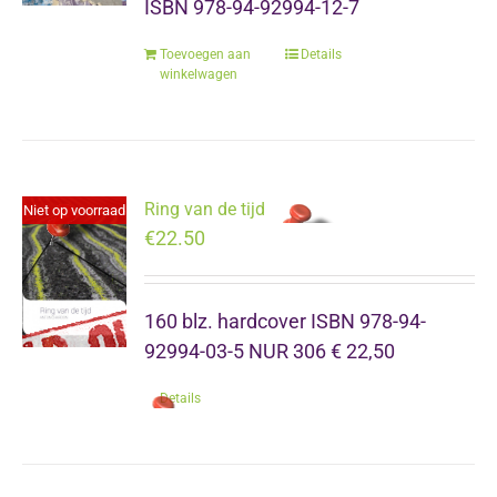
ISBN 978-94-92994-12-7
Toevoegen aan
Details
winkelwagen
Ring van de tijd
Niet op voorraad
€
22.50
160 blz. hardcover ISBN 978-94-
92994-03-5 NUR 306 € 22,50
Details