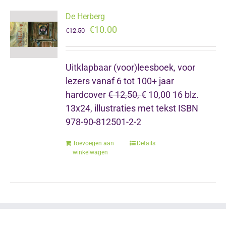
De Herberg
Oorspronkelijke
Huidige
€
10.00
€
12.50
prijs
prijs
was:
is:
Uitklapbaar (voor)leesboek,
voor
€12.50.
€10.00.
lezers vanaf 6 tot 100+ jaar
hardcover
€ 12,50,
€ 10,00 16 blz.
13x24, illustraties met tekst ISBN
978-90-812501-2-2
Toevoegen aan
Details
winkelwagen