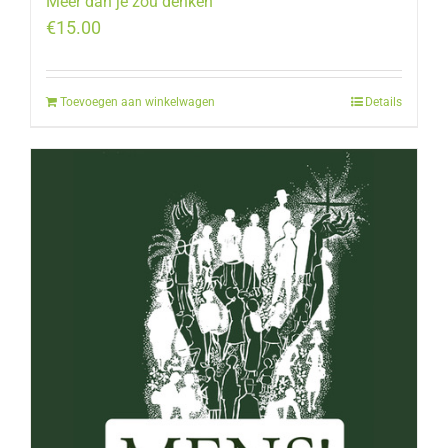
Meer dan je zou denken
€
15.00
Toevoegen aan winkelwagen
Details