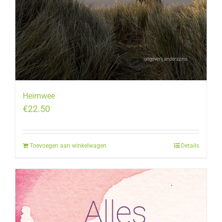
Heimwee
€
22.50
Toevoegen aan winkelwagen
Details