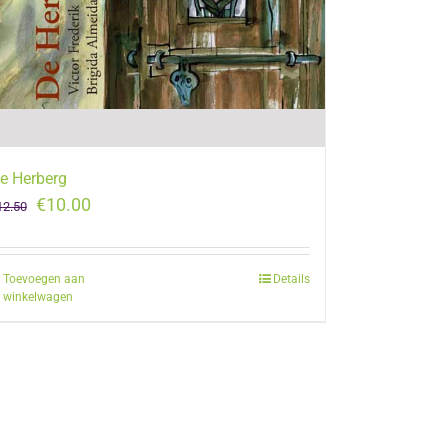
e Herberg
Oorspronkelijke
Huidige
€
10.00
12.50
prijs
prijs
was:
is:
Toevoegen aan
Details
€12.50.
€10.00.
winkelwagen