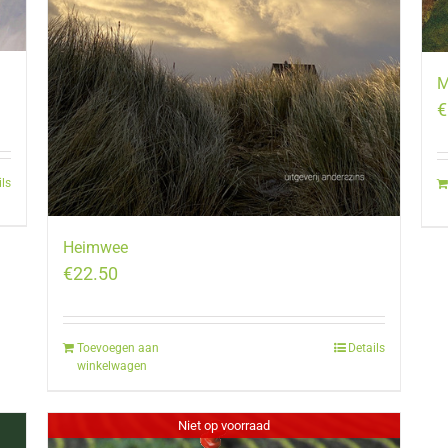
M
€
ils
Heimwee
€
22.50
Toevoegen aan
Details
winkelwagen
Niet op voorraad