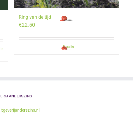
Ring van de tijd
€
22.50
Details
ils
ERIJ ANDERSZINS
itgeverijanderszins.nl