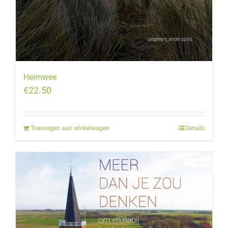
Heimwee
€
22.50
Toevoegen aan winkelwagen
Details