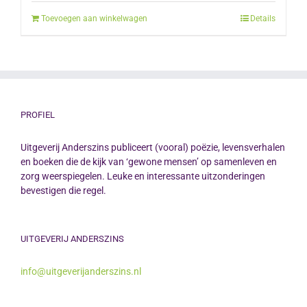
was:
is:
Toevoegen aan winkelwagen
Details
€12.50.
€10.00.
PROFIEL
Uitgeverij Anderszins publiceert (vooral) poëzie, levensverhalen
en boeken die de kijk van ‘gewone mensen’ op samenleven en
zorg weerspiegelen. Leuke en interessante uitzonderingen
bevestigen die regel.
UITGEVERIJ ANDERSZINS
info@uitgeverijanderszins.nl