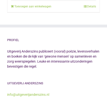
was:
is:
Toevoegen aan winkelwagen
Details
€12.50.
€10.00.
PROFIEL
Uitgeverij Anderszins publiceert (vooral) poëzie, levensverhalen
en boeken die de kijk van ‘gewone mensen’ op samenleven en
zorg weerspiegelen. Leuke en interessante uitzonderingen
bevestigen die regel.
UITGEVERIJ ANDERSZINS
info@uitgeverijanderszins.nl