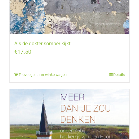
Als de dokter somber kijkt
€
17.50
Toevoegen aan winkelwagen
Details