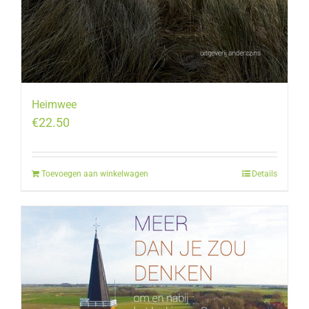
Heimwee
€
22.50
Toevoegen aan winkelwagen
Details