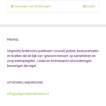
was:
is:
Toevoegen aan winkelwagen
Details
€12.50.
€10.00.
PROFIEL
Uitgeverij Anderszins publiceert (vooral) poëzie, levensverhalen
en boeken die de kijk van ‘gewone mensen’ op samenleven en
zorg weerspiegelen. Leuke en interessante uitzonderingen
bevestigen die regel.
UITGEVERIJ ANDERSZINS
info@uitgeverijanderszins.nl