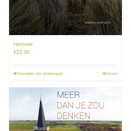
Heimwee
€
22.50
Toevoegen aan winkelwagen
Details