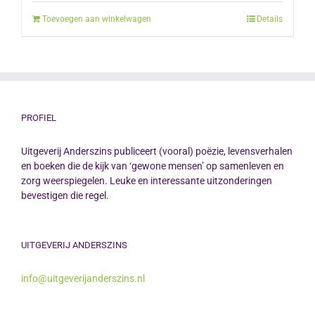
was:
is:
Toevoegen aan winkelwagen
Details
€12.50.
€10.00.
PROFIEL
Uitgeverij Anderszins publiceert (vooral) poëzie, levensverhalen
en boeken die de kijk van ‘gewone mensen’ op samenleven en
zorg weerspiegelen. Leuke en interessante uitzonderingen
bevestigen die regel.
UITGEVERIJ ANDERSZINS
info@uitgeverijanderszins.nl