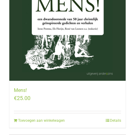
Mens!
€
25.00
Toevoegen aan winkelwagen
Details