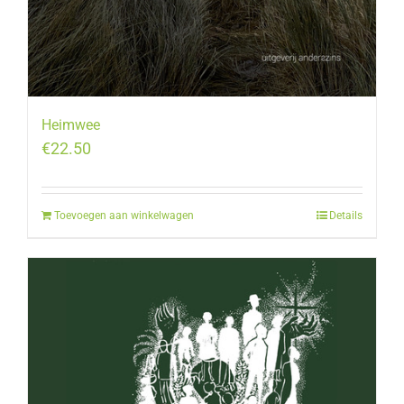
Heimwee
€
22.50
Toevoegen aan winkelwagen
Details