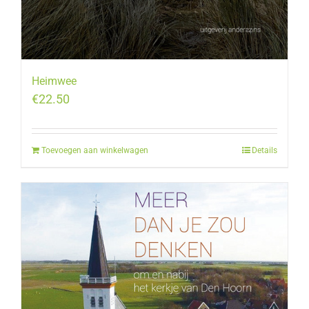
Heimwee
€
22.50
Toevoegen aan winkelwagen
Details