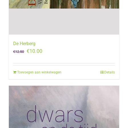
De Herberg
Oorspronkelijke
Huidige
€
10.00
€
12.50
prijs
prijs
was:
is:
Toevoegen aan winkelwagen
Details
€12.50.
€10.00.