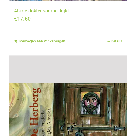
Als de dokter somber kijkt
€
17.50
Toevoegen aan winkelwagen
Details