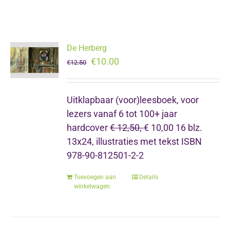
De Herberg
Oorspronkelijke
Huidige
€
10.00
€
12.50
prijs
prijs
was:
is:
Uitklapbaar (voor)leesboek,
voor
€12.50.
€10.00.
lezers vanaf 6 tot 100+ jaar
hardcover
€ 12,50,
€ 10,00 16 blz.
13x24, illustraties met tekst ISBN
978-90-812501-2-2
Toevoegen aan
Details
winkelwagen