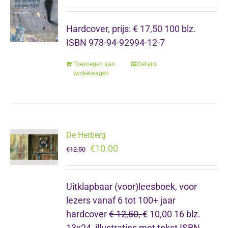
Hardcover, prijs: € 17,50 100 blz.
ISBN 978-94-92994-12-7
Toevoegen aan
Details
winkelwagen
De Herberg
Oorspronkelijke
Huidige
€
10.00
€
12.50
prijs
prijs
was:
is:
Uitklapbaar (voor)leesboek,
voor
€12.50.
€10.00.
lezers vanaf 6 tot 100+ jaar
hardcover
€ 12,50,
€ 10,00 16 blz.
13x24, illustraties met tekst ISBN