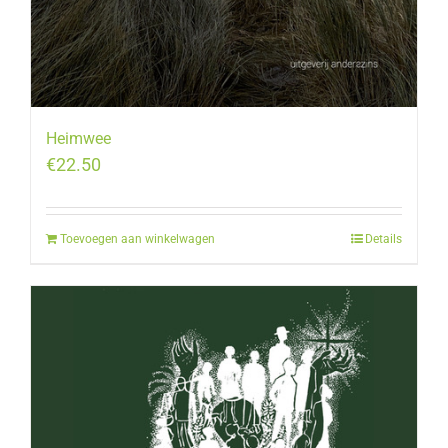
Heimwee
€
22.50
Toevoegen aan winkelwagen
Details