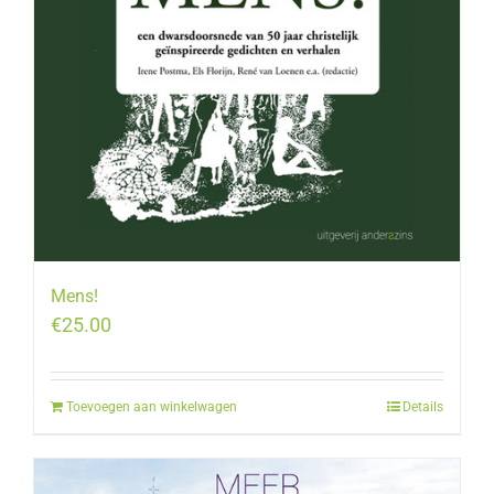
Mens!
€
25.00
Toevoegen aan winkelwagen
Details