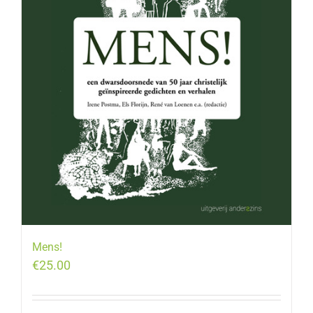
Mens!
€
25.00