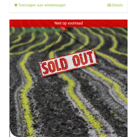
Toevoegen aan winkelwagen
Details
€12.50.
€10.00.
Niet op voorraad