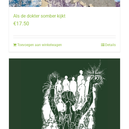
Als de dokter somber kijkt
€
17.50
Toevoegen aan winkelwagen
Details