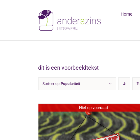
Ga
naar
Home
inhoud
dit is een voorbeeldtekst
Sorteer op
Populariteit
T
Niet op voorraad