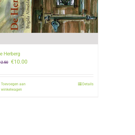
e Herberg
Oorspronkelijke
Huidige
€
10.00
12.50
prijs
prijs
was:
is:
Toevoegen aan
Details
€12.50.
€10.00.
winkelwagen