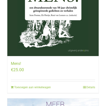
Mens!
€
25.00
Toevoegen aan winkelwagen
Details