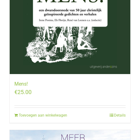
Mens!
€
25.00
Toevoegen aan winkelwagen
Details